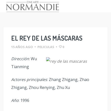
Skip
to
content
EL REY DE LAS MÁSCARAS
15 AÑOS AGO
•
PELICULAS
•
0
Dirección
: Wu
Tianming
Actores principales
: Zhang Zhigang, Zhao
Zhigang, Zhou Renying, Zhu Xu
Año
: 1996