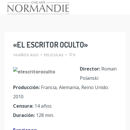
Skip
to
content
«EL ESCRITOR OCULTO»
16 AÑOS AGO
•
PELICULAS
•
0
Director:
Roman
Polanski
Producción:
Francia, Alemania, Reino Unido.
2010
Censura:
14 años
Duración:
128 min.