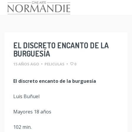
Skip
to
content
EL DISCRETO ENCANTO DE LA
BURGUESÍA
15 AÑOS AGO
•
PELICULAS
•
0
El discreto encanto de la burguesía
Luis Buñuel
Mayores 18 años
102 min.