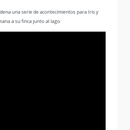
dena una serie de acontecimientos para Iris y
ana a su finca junto al lago.