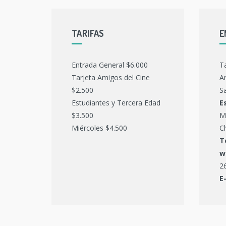
TARIFAS
E
Entrada General $6.000
T
Tarjeta Amigos del Cine
Ar
$2.500
Sa
Estudiantes y Tercera Edad
E
$3.500
M
Miércoles $4.500
C
T
w
2
E