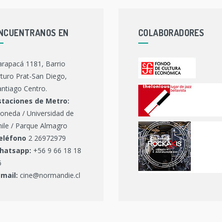
NCUENTRANOS EN
COLABORADORES
arapacá 1181, Barrio
turo Prat-San Diego,
ntiago Centro.
staciones de Metro:
oneda / Universidad de
hile / Parque Almagro
eléfono
2 26972979
hatsapp:
+56 9 66 18 18
6
-mail:
cine@normandie.cl