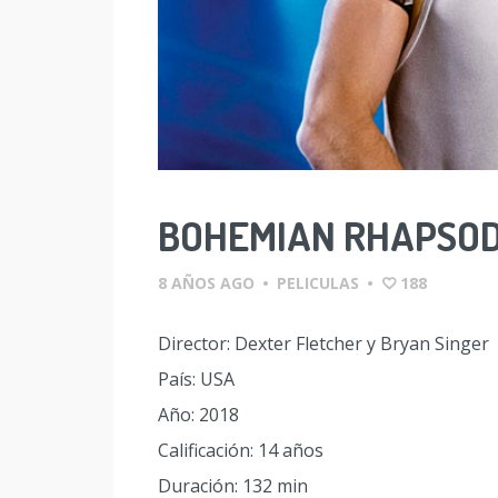
BOHEMIAN RHAPSO
8 AÑOS AGO
•
PELICULAS
•
188
Director: Dexter Fletcher y Bryan Singer
País: USA
Año: 2018
Calificación: 14 años
Duración: 132 min