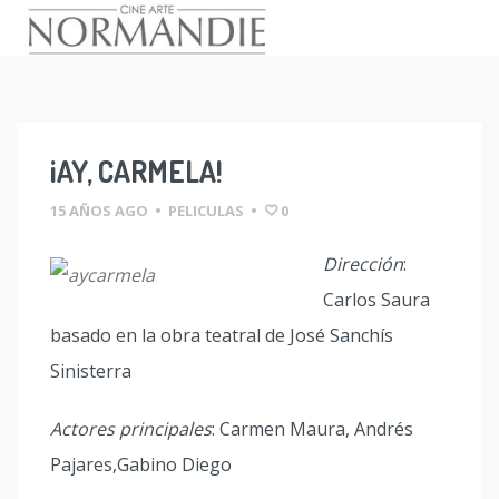
Skip
to
content
¡AY, CARMELA!
15 AÑOS AGO
•
PELICULAS
•
0
Dirección
:
Carlos Saura
basado en la obra teatral de José Sanchís
Sinisterra
Actores principales
: Carmen Maura, Andrés
Pajares,Gabino Diego