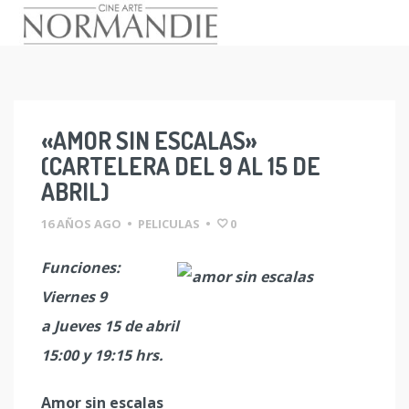
Skip
to
content
«AMOR SIN ESCALAS»
(CARTELERA DEL 9 AL 15 DE
ABRIL)
16 AÑOS AGO
•
PELICULAS
•
0
Funciones:
Viernes 9
a Jueves 15 de abril
15:00 y 19:15 hrs.
Amor sin escalas