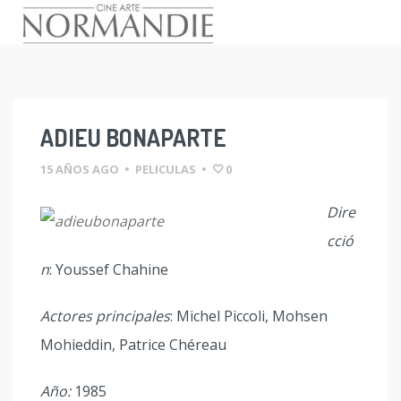
Skip
to
content
ADIEU BONAPARTE
15 AÑOS AGO
•
PELICULAS
•
0
Dire
cció
n
: Youssef Chahine
Actores principales
: Michel Piccoli, Mohsen
Mohieddin, Patrice Chéreau
Año:
1985