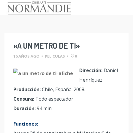
Skip
to
content
«A UN METRO DE TI»
16 AÑOS AGO
•
PELICULAS
•
0
Dirección:
Daniel
Henríquez
Producción:
Chile, España. 2008.
Censura:
Todo espectador
Duración:
94 min.
Funciones: