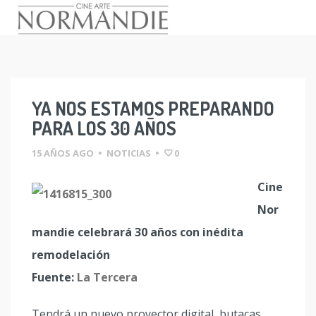
Skip
to
content
YA NOS ESTAMOS PREPARANDO
PARA LOS 30 AÑOS
15 AÑOS AGO
•
NOTICIAS
•
0
Cine
Nor
mandie celebrará 30 años con inédita
remodelación
Fuente:
La Tercera
Tendrá un nuevo proyector digital, butacas