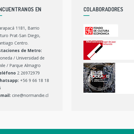
NCUENTRANOS EN
COLABORADORES
arapacá 1181, Barrio
turo Prat-San Diego,
ntiago Centro.
staciones de Metro:
oneda / Universidad de
hile / Parque Almagro
eléfono
2 26972979
hatsapp:
+56 9 66 18 18
6
-mail:
cine@normandie.cl