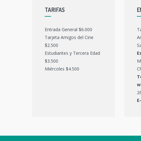
TARIFAS
E
Entrada General $6.000
T
Tarjeta Amigos del Cine
Ar
$2.500
Sa
Estudiantes y Tercera Edad
E
$3.500
M
Miércoles $4.500
C
T
w
2
E