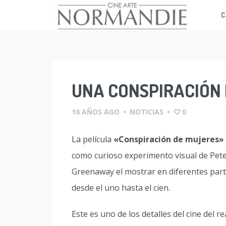
C
Skip
to
content
UNA CONSPIRACIÓN 
16 AÑOS AGO
•
NOTICIAS
•
0
La película
«Conspiración de mujeres»
como curioso experimento visual de Pet
Greenaway el mostrar en diferentes par
desde el uno hasta el cien.
Este es uno de los detalles del cine del 