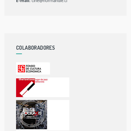
E-mail:
cine@normandie.cl
COLABORADORES