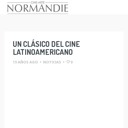
Skip
to
content
UN CLÁSICO DEL CINE
LATINOAMERICANO
15 AÑOS AGO
•
NOTICIAS
•
0