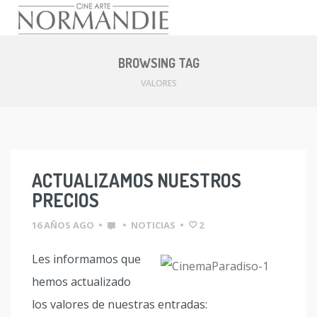
Skip
to
BROWSING TAG
content
VALORES
ACTUALIZAMOS NUESTROS
PRECIOS
16 AÑOS AGO
•
•
NOTICIAS
•
2
Les informamos que
hemos actualizado
los valores de nuestras entradas: