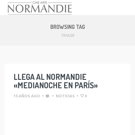
Skip
to
BROWSING TAG
content
TRAILER
LLEGA AL NORMANDIE
«MEDIANOCHE EN PARÍS»
15 AÑOS AGO
•
•
NOTICIAS
•
0