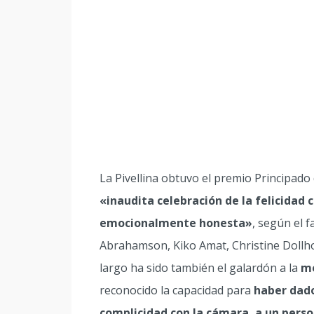
La Pivellina obtuvo el premio Principado
«inaudita celebración de la felicidad 
emocionalmente honesta»
, según el f
Abrahamson, Kiko Amat, Christine Dollho
largo ha sido también el galardón a la
me
reconocido la capacidad para
haber dado
complicidad con la cámara, a un per