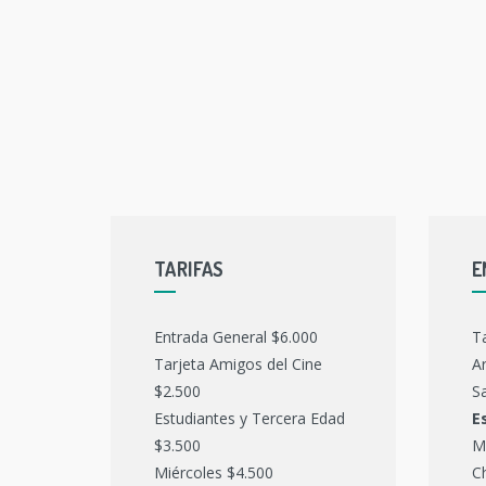
TARIFAS
E
Entrada General $6.000
T
Tarjeta Amigos del Cine
Ar
$2.500
Sa
Estudiantes y Tercera Edad
E
$3.500
M
Miércoles $4.500
C