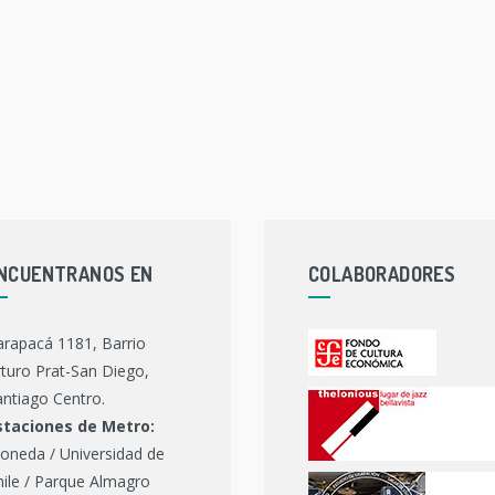
NCUENTRANOS EN
COLABORADORES
arapacá 1181, Barrio
turo Prat-San Diego,
ntiago Centro.
staciones de Metro:
oneda / Universidad de
hile / Parque Almagro