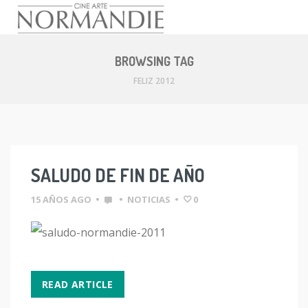
Skip
to
BROWSING TAG
content
FELIZ 2012
SALUDO DE FIN DE AÑO
15 AÑOS AGO
•
•
NOTICIAS
•
0
READ ARTICLE