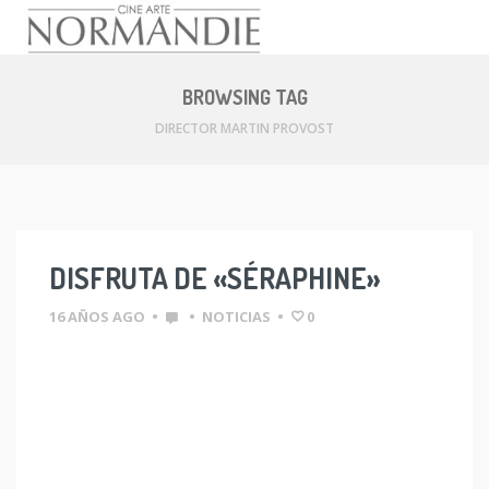
Skip
to
BROWSING TAG
content
DIRECTOR MARTIN PROVOST
DISFRUTA DE «SÉRAPHINE»
16 AÑOS AGO
•
•
NOTICIAS
•
0