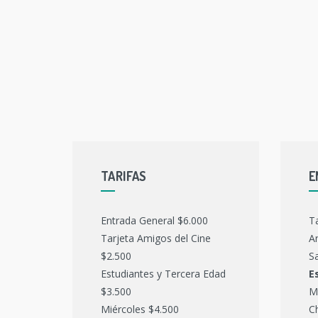
TARIFAS
E
Entrada General $6.000
T
Tarjeta Amigos del Cine
Ar
$2.500
Sa
Estudiantes y Tercera Edad
E
$3.500
M
Miércoles $4.500
C