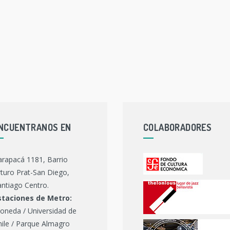
NCUENTRANOS EN
COLABORADORES
arapacá 1181, Barrio
turo Prat-San Diego,
ntiago Centro.
staciones de Metro:
oneda / Universidad de
hile / Parque Almagro