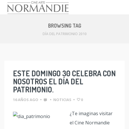
Skip
to
BROWSING TAG
content
DÍA DEL PATRIMONIO 2010
ESTE DOMINGO 30 CELEBRA CON
NOSOTROS EL DÍA DEL
PATRIMONIO.
16 AÑOS AGO
•
•
NOTICIAS
•
0
¿Te imaginas visitar
el Cine Normandie