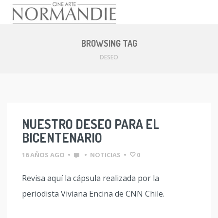
Skip
to
BROWSING TAG
content
DESEO
NUESTRO DESEO PARA EL
BICENTENARIO
16 AÑOS AGO
•
•
NOTICIAS
•
0
Revisa aquí la cápsula realizada por la
periodista Viviana Encina de CNN Chile.