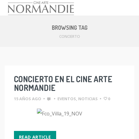
Skip
to
BROWSING TAG
content
CONCIERTO
CONCIERTO EN EL CINE ARTE
NORMANDIE
15 AÑOS AGO
•
•
EVENTOS
,
NOTICIAS
•
0
READ ARTICLE