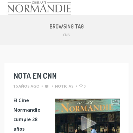
Skip
to
BROWSING TAG
content
CNN
NOTA EN CNN
16 AÑOS AGO
•
•
NOTICIAS
•
0
El Cine
Normandie
cumple 28
años