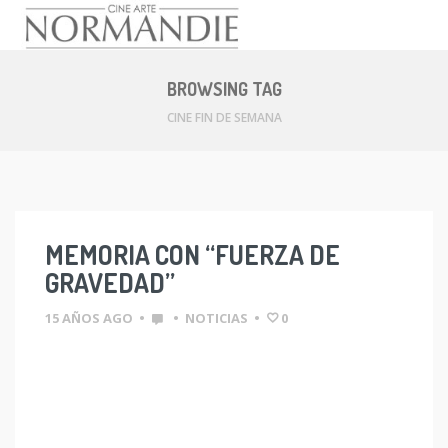
Skip
to
BROWSING TAG
content
CINE FIN DE SEMANA
MEMORIA CON “FUERZA DE
GRAVEDAD”
15 AÑOS AGO
•
•
NOTICIAS
•
0