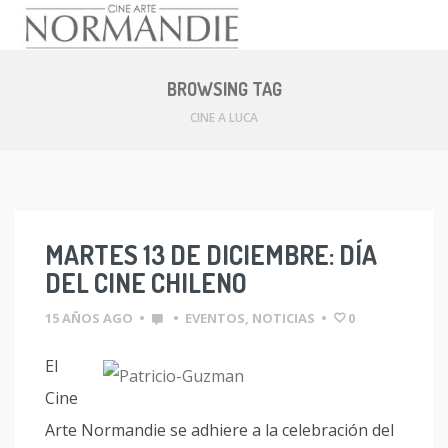
Skip
to
BROWSING TAG
content
CINE A LUCA
MARTES 13 DE DICIEMBRE: DÍA
DEL CINE CHILENO
15 AÑOS AGO
•
•
EVENTOS
,
NOTICIAS
•
0
El
Cine
Arte Normandie se adhiere a la celebración del