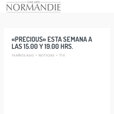
Skip
to
content
«PRECIOUS» ESTA SEMANA A
LAS 15.00 Y 19.00 HRS.
16 AÑOS AGO
•
NOTICIAS
•
0