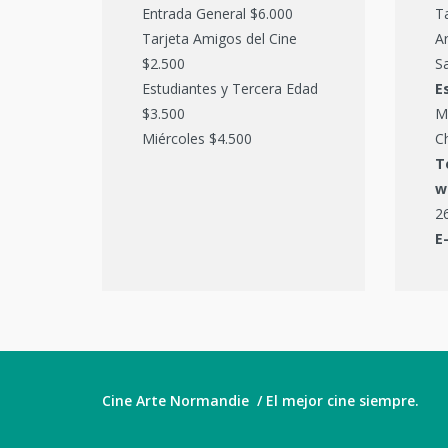
Entrada General $6.000
T
Tarjeta Amigos del Cine
Ar
$2.500
Sa
Estudiantes y Tercera Edad
E
$3.500
M
Miércoles $4.500
C
T
w
2
E
Cine Arte Normandie / El mejor cine siempre.