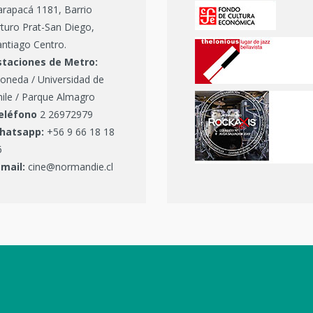
arapacá 1181, Barrio
turo Prat-San Diego,
ntiago Centro.
staciones de Metro:
oneda / Universidad de
hile / Parque Almagro
eléfono
2 26972979
hatsapp:
+56 9 66 18 18
6
-mail:
cine@normandie.cl