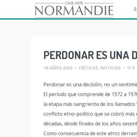
C
Skip
to
content
PERDONAR ES UNA D
16 AÑOS AGO
•
CRÍTICAS
,
NOTICIAS
•
0
Perdonar es una decisión, no un sentimi
El período que comprende de 1972 a 197
la etapa más sangrienta de los llamados
conflicto etno-político que se cobró más d
décadas, desde finales de los años sesen
Como consecuencia de este atroz derrama