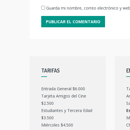
Guarda mi nombre, correo electrónico y we
TARIFAS
E
Entrada General $6.000
T
Tarjeta Amigos del Cine
Ar
$2.500
Sa
Estudiantes y Tercera Edad
E
$3.500
M
Miércoles $4.500
C