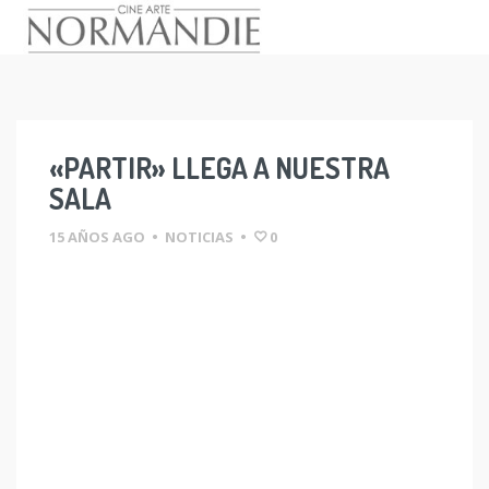
Skip
to
content
«PARTIR» LLEGA A NUESTRA
SALA
15 AÑOS AGO
•
NOTICIAS
•
0