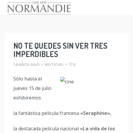
Skip
to
content
NO TE QUEDES SIN VER TRES
IMPERDIBLES
16 AÑOS AGO
•
NOTICIAS
•
0
Sólo hasta el
jueves 15 de julio
exhibiremos
la fantástica película francesa
«Seraphine»
,
la destacada película nacional
«La vida de los