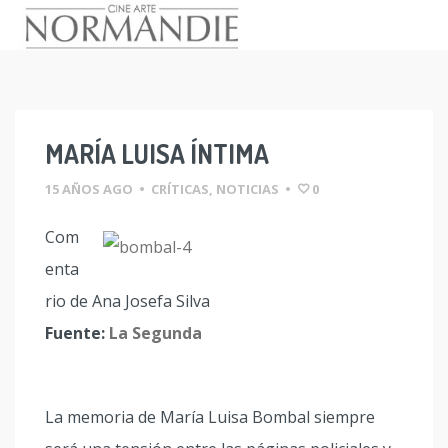
Skip
to
content
MARÍA LUISA ÍNTIMA
15 AÑOS AGO
•
CRÍTICAS
,
NOTICIAS
•
0
Com
enta
rio de Ana Josefa Silva
Fuente:
La Segunda
La memoria de María Luisa Bombal siempre