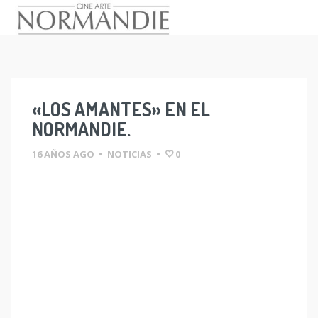
Skip
to
content
«LOS AMANTES» EN EL
NORMANDIE.
16 AÑOS AGO
•
NOTICIAS
•
0