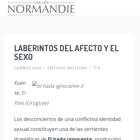
Skip
to
content
LABERINTOS DEL AFECTO Y EL
SEXO
16 AÑOS AGO
•
CRÍTICAS
,
NOTICIAS
•
0
Fuen
te:
El
Pais (Uruguay)
Los desconciertos de una conflictiva identidad
sexual constituyen una de las vertientes
dramáticas de
El hada ignorante
, producción