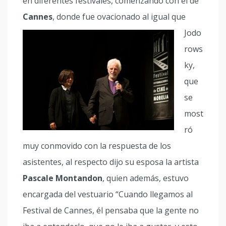
en diferentes festivales, comenzando con el de
Cannes
, donde fue ovacionado al igual
que
Jodo
rows
ky,
que
se
most
ró
muy conmovido con la respuesta de los
asistentes, al respecto dijo su esposa la artista
Pascale Montandon
, quien además, estuvo
encargada del vestuario “Cuando llegamos al
Festival de Cannes, él pensaba que la gente no