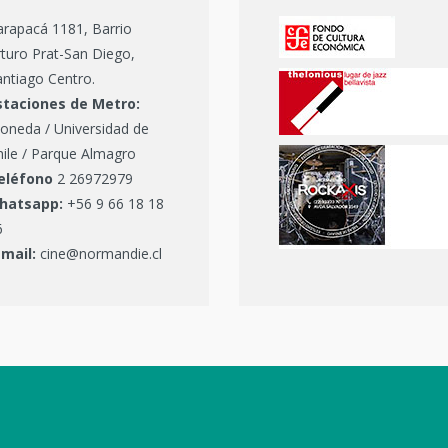
arapacá 1181, Barrio
turo Prat-San Diego,
ntiago Centro.
staciones de Metro:
oneda / Universidad de
hile / Parque Almagro
eléfono
2 26972979
hatsapp:
+56 9 66 18 18
6
-mail:
cine@normandie.cl