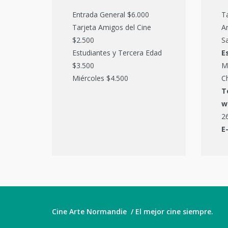
Entrada General $6.000
T
Tarjeta Amigos del Cine
Ar
$2.500
Sa
Estudiantes y Tercera Edad
E
$3.500
M
Miércoles $4.500
C
T
w
2
E
Cine Arte Normandie / El mejor cine siempre.