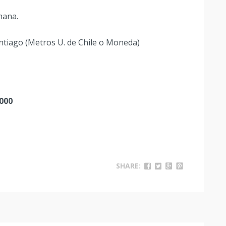
mana.
ntiago (Metros U. de Chile o Moneda)
000
SHARE: