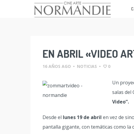
C
Skip
to
content
EN ABRIL «VIDEO A
16 AÑOS AGO
•
NOTICIAS
•
0
Un proyec
salas del
Video”.
Desde el
lunes 19 de abril
en vez de sino
pantalla gigante, con temáticas como la 