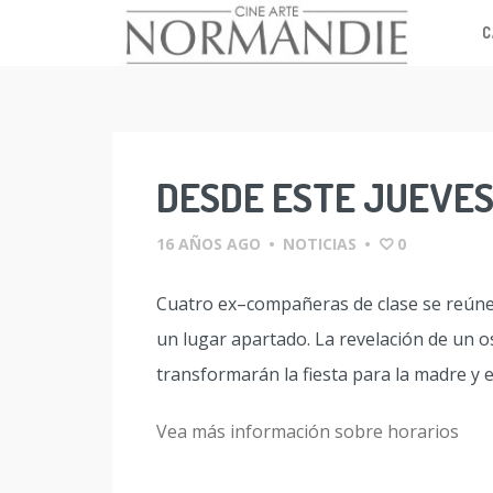
C
Skip
to
content
DESDE ESTE JUEVE
16 AÑOS AGO
•
NOTICIAS
•
0
Cuatro ex–compañeras de clase se reúnen
un lugar apartado. La revelación de un o
transformarán la fiesta para la madre y e
Vea más información sobre horarios