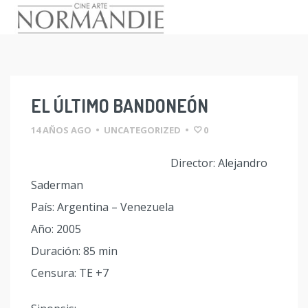
Skip
to
content
EL ÚLTIMO BANDONEÓN
14 AÑOS AGO
•
UNCATEGORIZED
•
0
Director: Alejandro
Saderman
País: Argentina – Venezuela
Año: 2005
Duración: 85 min
Censura: TE +7