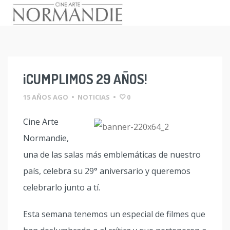
Skip
to
content
¡CUMPLIMOS 29 AÑOS!
15 AÑOS AGO
•
NOTICIAS
•
0
Cine Arte
Normandie,
una de las salas más emblemáticas de nuestro
país, celebra su 29° aniversario y queremos
celebrarlo junto a tí.
Esta semana tenemos un especial de filmes que