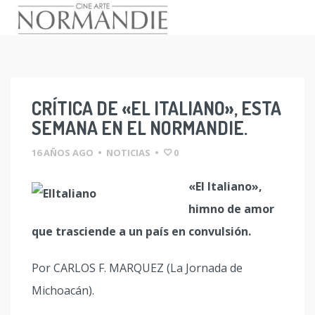
Skip
to
content
CRÍTICA DE «EL ITALIANO», ESTA
SEMANA EN EL NORMANDIE.
16 AÑOS AGO
•
NOTICIAS
•
0
«El Italiano»,
himno de amor
que trasciende a un país en convulsión.
Por CARLOS F. MARQUEZ (La Jornada de
Michoacán).