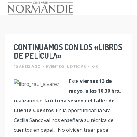
Skip
to
content
CONTINUAMOS CON LOS «LIBROS
DE PELÍCULA»
15 AÑOS AGO
•
EVENTOS
,
NOTICIAS
•
0
Este
viernes 13 de
mayo, a las 10.30 hrs.
,
realizaremos la
última sesión del taller de
Cuenta Cuentos
. En la oportunidad la Sra.
Cecilia Sandoval nos enseñará su técnica de
cuentos en papel… No olviden traer papel