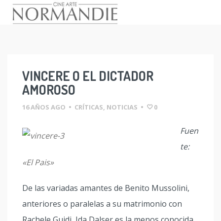
Skip
to
content
VINCERE O EL DICTADOR
AMOROSO
16 AÑOS AGO
•
CRÍTICAS
,
NOTICIAS
•
0
Fuen
te:
«El Pais»
De las variadas amantes de Benito Mussolini,
anteriores o paralelas a su matrimonio con
Rachele Guidi, Ida Dalser es la menos conocida