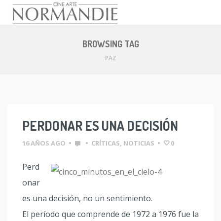
Skip
to
BROWSING TAG
content
PAZ
PERDONAR ES UNA DECISIÓN
16 AÑOS AGO
•
•
CRÍTICAS
,
NOTICIAS
•
0
Perd
onar
es una decisión, no un sentimiento.
El período que comprende de 1972 a 1976 fue la