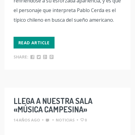
refiriéndose a su esforzada apariencia, y es que
el personaje que interpreta Pablo Cerda es el
típico chileno en busca del sueño americano.
READ ARTICLE
SHARE:
LLEGA A NUESTRA SALA
«MÚSICA CAMPESINA»
14 AÑOS AGO
•
•
NOTICIAS
•
0