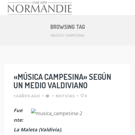
Skip
to
BROWSING TAG
content
MUSICA CAMPESINA
«MÚSICA CAMPESINA» SEGÚN
UN MEDIO VALDIVIANO
14 AÑOS AGO
•
•
NOTICIAS
•
0
Fue
nte:
La Maleta (Valdivia).