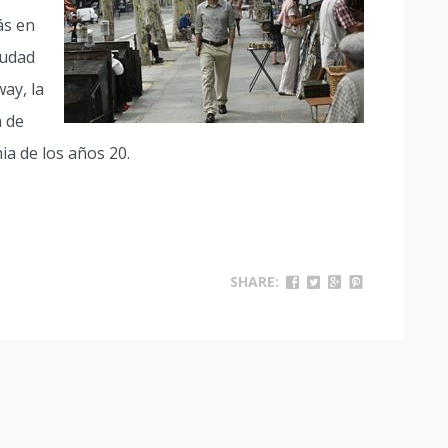
ás en
iudad
ay, la
a de
ia de los años 20.
SHARE: