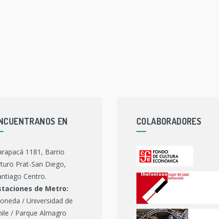
NCUENTRANOS EN
COLABORADORES
arapacá 1181, Barrio
turo Prat-San Diego,
ntiago Centro.
staciones de Metro:
oneda / Universidad de
hile / Parque Almagro