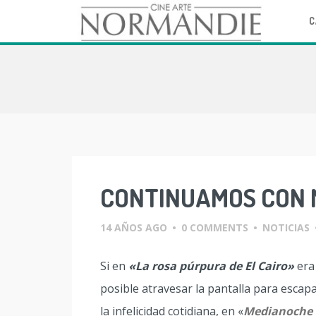
C
Skip
to
content
CONTINUAMOS CON 
14 AÑOS AGO
•
0 COMMENTS
•
NOTICIAS
Si en
«La rosa púrpura de El Cairo»
era
posible atravesar la pantalla para escap
la infelicidad cotidiana, en «
Medianoche