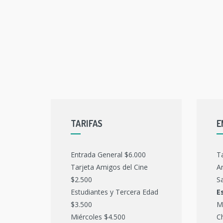
TARIFAS
E
Entrada General $6.000
T
Tarjeta Amigos del Cine
Ar
$2.500
Sa
Estudiantes y Tercera Edad
E
$3.500
M
Miércoles $4.500
C